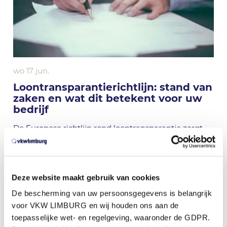
wo 17 jun.
Loontransparantierichtlijn: stand van
zaken en wat dit betekent voor uw
bedrijf
De Europese richtlijn rond loontransparantie zorgt
momenteel voor heel wat onduidelijkheid.
Nieuws
Deze website maakt gebruik van cookies
De bescherming van uw persoonsgegevens is belangrijk
voor VKW LIMBURG en wij houden ons aan de
toepasselijke wet- en regelgeving, waaronder de GDPR.