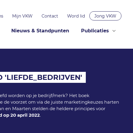
ns
Mijn VKW
Contact
Word lid
Jong VKW
Nieuws & Standpunten
Publicaties
 'LIEFDE_BEDRIJVEN'
liefd worden op je bedrijf/merk? Het boek
je de voorzet om via de juiste marketingkeuzes harten
an en Maarten stelden de heldere principes voor
 op 20 april 2022
.