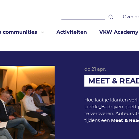
Over o
s communities
Activiteiten
VKW Academy
do 21 apr.
MEET & READ
Hoe laat je klanten ver
Liefde_Bedrijven geeft 
te veroveren. Auteurs J
tijdens een
Meet & Read