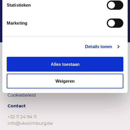
Statistieken
1
2
3
4
5
Marketing
Details tonen
Alles toestaan
© 2026 VKW Limburg
Weigeren
Gebruiksvoorwaarden
Gegevensbeschermingsbeleid
Cookiebeleid
Contact
+32 11 24 94 11
info@vkwlimburg.be