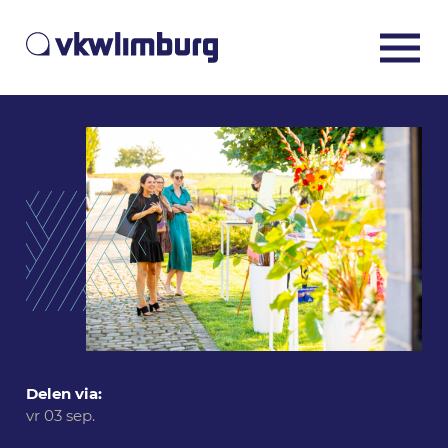
Delen via:
vr 03 sep.