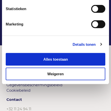
Statistieken
1
2
3
4
5
Marketing
Details tonen
Alles toestaan
© 2026 VKW Limburg
Weigeren
Gebruiksvoorwaarden
Gegevensbeschermingsbeleid
Cookiebeleid
Contact
+32 11 24 94 11