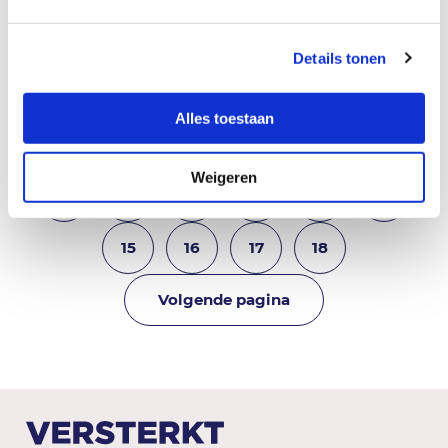
Details tonen
Vorige pagina
1
2
Alles toestaan
3
4
5
6
7
8
Weigeren
9
10
11
12
13
14
15
16
17
18
Volgende pagina