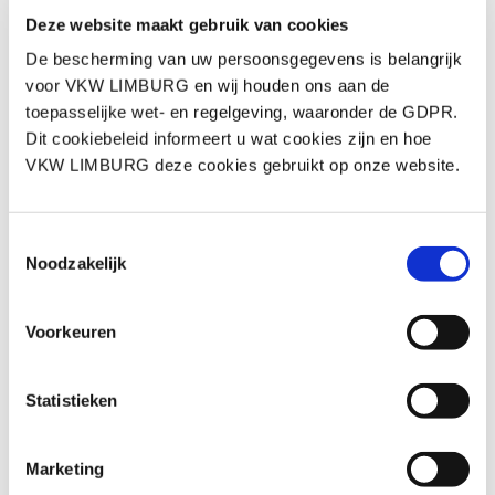
Deze website maakt gebruik van cookies
De bescherming van uw persoonsgegevens is belangrijk
voor VKW LIMBURG en wij houden ons aan de
toepasselijke wet- en regelgeving, waaronder de GDPR.
Dit cookiebeleid informeert u wat cookies zijn en hoe
VKW LIMBURG deze cookies gebruikt op onze website.
Toestemmingsselectie
Noodzakelijk
ma 23 jun.
Midzomernacht 2025
Voorkeuren
De mooie locatie bij Cachecour, goed weer, informeel
samenzijn, lekker eten en een zomers streepje
Statistieken
muziek waren de ingrediënten van een wederom
geslaagde midzomernacht. De foto's...
Marketing