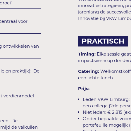
groei'
innovatiestrategieën, p
jarenlang de succesvoll
Innovatie bij VKW Limbu
centraal voor
PRAKTISCH
g ontwikkelen van
Timing:
Elke sessie gaat
impactsessie op donderda
e en praktijk): 'De
Catering:
Welkomstkoffi
een lichte lunch.
Prijs:
het verdienmodel
Leden VKW Limburg: € 
een collega (2de persoo
Niet leden: € 2.815 (ex
Onder bepaalde voorwa
eën: 'De
portefeuille mogelij
rmijd de valkuilen'