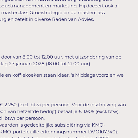
roductmanagement en marketing. Hij doceert ook al
e masterclass Groeistrategie en de masterclass
rg en zetelt in diverse Raden van Advies.
 door van 8.00 tot 12.00 uur, met uitzondering van de
g 27 januari 2028 (18.00 tot 21.00 uur).
e en koffiekoeken staan klaar. 's Middags voorzien we
2.250 (excl. btw) per persoon. Voor de inschrijving van
n van hetzelfde bedrijf) betaal je € 1.905 (excl. btw).
cl. btw) per persoon.
arden is gedeeltelijke subsidiëring via KMO-
k (KMO-portefeuille erkenningsnummer DV.O107340).