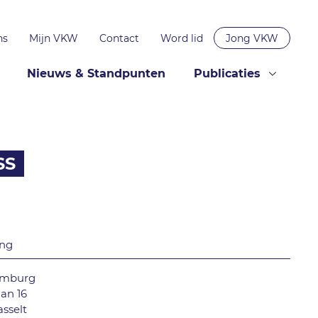
ns
Mijn VKW
Contact
Word lid
Jong VKW
Nieuws & Standpunten
Publicaties
SS
ing
imburg
an 16
sselt