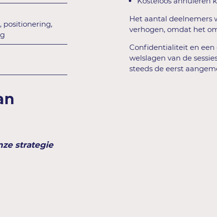
Kosteloos annuleren ka
Het aantal deelnemers w
 positionering,
verhogen, omdat het om 
ng
Confidentialiteit en een
welslagen van de sessies
steeds de eerst aangem
an
nze strategie