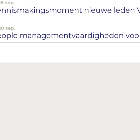
08 sep.
ennismakingsmoment nieuwe leden V
10 sep.
eople managementvaardigheden voor