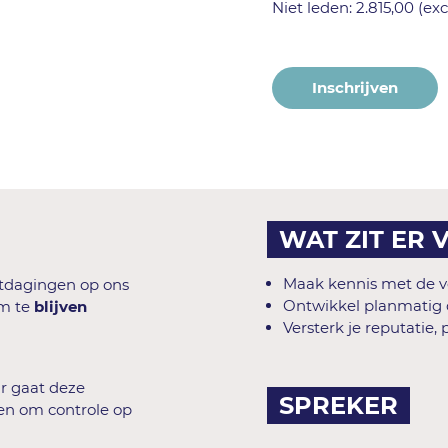
Niet leden: 2.815,00 (exc
Inschrijven
WAT ZIT ER 
Maak kennis met de v
itdagingen op ons
Ontwikkel planmatig de
om te
blijven
Versterk je reputatie
ar gaat deze
SPREKER
len om controle op