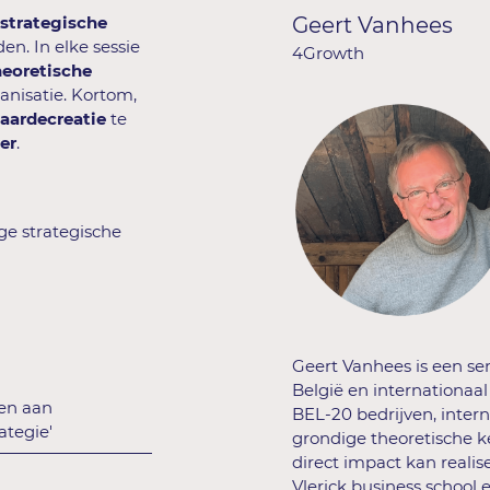
e
strategische
Geert Vanhees
en. In elke sessie
4Growth
heoretische
ganisatie. Kortom,
aardecreatie
te
er
.
ge strategische
Geert Vanhees is een se
België en internationaal
en aan
BEL-20 bedrijven, intern
ategie'
grondige theoretische k
direct impact kan realis
Vlerick business school 