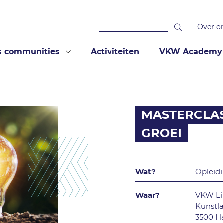
Over o
s communities
Activiteiten
VKW Academy
MASTERCLA
GROEI
Wat?
Opleid
Waar?
VKW L
Kunstla
3500 Ha