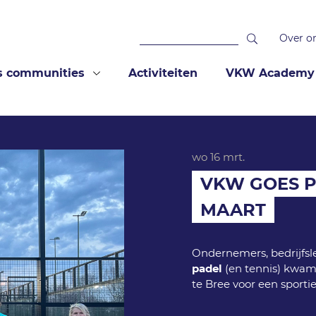
Over o
s communities
Activiteiten
VKW Academy
wo 16 mrt.
VKW GOES 
MAART
Ondernemers, bedrijfsl
padel
(en tennis) kwam
te Bree voor een sport