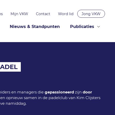
ns
Mijn VKW
Contact
Word lid
Jong VKW
Nieuws & Standpunten
Publicaties
PADEL
eiders en managers die
gepassioneerd
zijn
door
en opnieuw samen in de padelclub van Kim Clijsters
ieve namiddag.