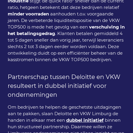
industrie
stijgt de quick ratio* sneller dan de current
ratio, hetgeen betekent dat deze bedrijven relatief
minder voorraden
aanhouden t.o.v. voorgaande
jaren. De verbeterde liquiditeitspositie van de VKW
TOP500 is mede het gevolg van een
verschuiving in
het betalingsgedrag
. Klanten betalen gemiddeld 4
tot 5 dagen sneller dan vorig jaar, terwijl leveranciers
slechts 2 tot 3 dagen eerder worden voldaan. Deze
ontwikkeling duidt op een efficiënter beheer van de
kasstromen binnen de VKW TOP500 bedrijven.
Partnerschap tussen Deloitte en VKW
resulteert in dubbel initiatief voor
ondernemingen
Om bedrijven te helpen de geschetste uitdagingen
aan te pakken, slaan Deloitte en VKW Limburg de
handen in elkaar met een
dubbel initiatief
binnen
hun structureel partnership. Daarmee willen ze