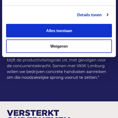
en cashflow per medewerker opnieuw te versterken
en onze productiviteitskloof stap voor stap te
Details tonen
verkleinen.”
“AI biedt bedrijven een unieke kans om hun
Alles toestaan
arbeidsproductiviteit een stevige impuls te geven,”
besluit
Frank Schouteden, Senior Director bij
Deloitte
. “Maar dat kan alleen als bedrijven hun
Weigeren
investeringsritme opkrikken. Zonder gerichte
investeringen in digitalisering en automatisering
blijft de productiviteitsgroei uit, met gevolgen voor
de concurrentiekracht. Samen met VKW Limburg
willen we bedrijven concrete handvaten aanreiken
om die noodzakelijke sprong vooruit te zetten.”