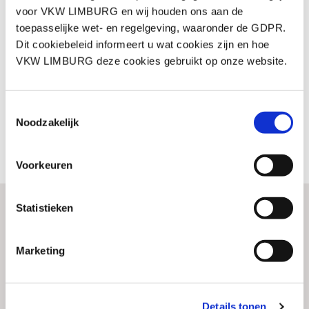
voor VKW LIMBURG en wij houden ons aan de
OLHZ: Schulensmeer: toekomstvisie
Lummen + netwerkwandeling
toepasselijke wet- en regelgeving, waaronder de GDPR.
Dit cookiebeleid informeert u wat cookies zijn en hoe
Meer info
VKW LIMBURG deze cookies gebruikt op onze website.
do 17 sep.
OCB On Tour: Engels Logistics /
Toestemmingsselectie
Recybuild / Uperio
Noodzakelijk
Meer info
Voorkeuren
Statistieken
Marketing
© 2026 VKW Limburg
Gebruiksvoorwaarden
Gegevensbeschermingsbeleid
Details tonen
Cookiebeleid