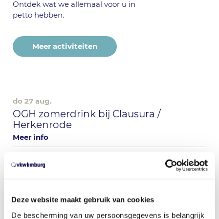
Ontdek wat we allemaal voor u in
petto hebben.
Meer activiteiten
do 27 aug.
OGH zomerdrink bij Clausura /
Herkenrode
Meer info
di 08 sep.
TRIOC On Tour - Peer
Meer info
Deze website maakt gebruik van cookies
De bescherming van uw persoonsgegevens is belangrijk
do 10 sep.