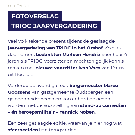
ma 05 feb.
FOTOVERSLAG
TRIOC JAARVERGADERING
Veel volk tekende present tijdens de
geslaagde
jaarvergadering van TRIOC in het Orshof
. Zo’n 75
deelnemers
bedankten
Marleen Hendrix
voor haar 4
jaren als TRIOC-voorzitter en mochten gelijk kennis
maken met
nieuwe voorzitter Ivan Vaes
van Datrix
uit Bocholt.
Verderop de avond gaf ook
burgemeester Marco
Goossens
van gastgemeente Oudsbergen een
gelegenheidsspeech en kon er hard gelachen
worden met de voorstelling van
stand-up comedian
– én beroepsmilitair – Yannick Noben
.
Een zeer geslaagde editie, waarvan je hier nog wat
sfeerbeelden
kan terugvinden.