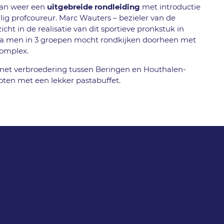
dan weer een
uitgebreide rondleiding
met introductie
ig profcoureur. Marc Wauters – bezieler van de
cht in de realisatie van dit sportieve pronkstuk in
a men in 3 groepen mocht rondkijken doorheen met
complex.
et verbroedering tussen Beringen en Houthalen-
oten met een lekker pastabuffet.