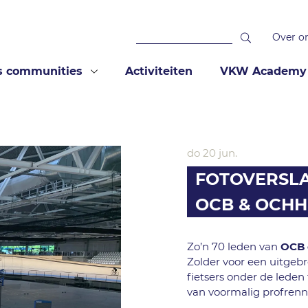
Over o
s communities
Activiteiten
VKW Academy
do 20 jun.
FOTOVERSL
OCB & OCH
Zo’n 70 leden van
OCB 
Zolder voor een uitgeb
fietsers onder de leden 
van voormalig profrenne