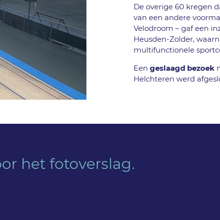
De overige 60 kregen 
van een andere voormal
Velodroom – gaf een inzi
Heusden-Zolder, waarn
multifunctionele sport
Een
geslaagd bezoek
m
Helchteren werd afgesl
oor het fotoverslag.