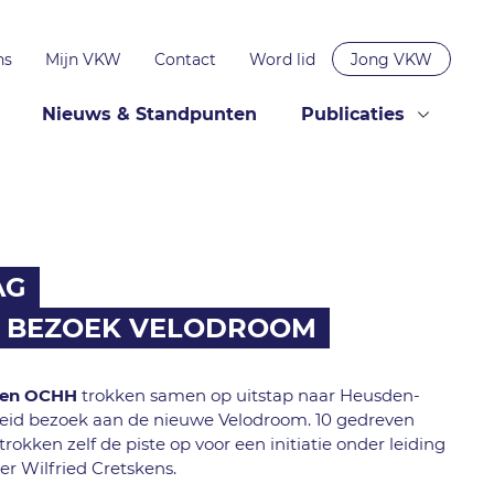
ns
Mijn VKW
Contact
Word lid
Jong VKW
Nieuws & Standpunten
Publicaties
AG
H BEZOEK VELODROOM
en OCHH
trokken samen op uitstap naar Heusden-
reid bezoek aan de nieuwe Velodroom. 10 gedreven
trokken zelf de piste op voor een initiatie onder leiding
r Wilfried Cretskens.