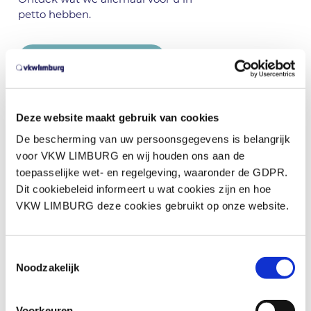
petto hebben.
Meer activiteiten
Deze website maakt gebruik van cookies
di 18 aug.
De bescherming van uw persoonsgegevens is belangrijk
Zomeractiviteit: bezoek aan UHasselt
voor VKW LIMBURG en wij houden ons aan de
Meer info
toepasselijke wet- en regelgeving, waaronder de GDPR.
Dit cookiebeleid informeert u wat cookies zijn en hoe
VKW LIMBURG deze cookies gebruikt op onze website.
di 08 sep.
Kennismakingsmoment nieuwe leden
VKW - editie september
Toestemmingsselectie
Meer info
Noodzakelijk
do 10 sep.
Voorkeuren